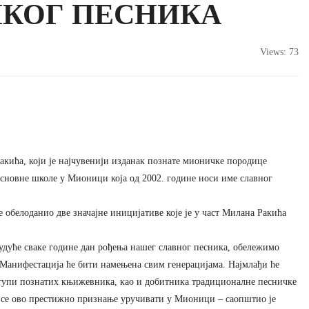
ИКОГ ПЕСНИКА
Views: 73
кића, који је најчувенији изданак познате мионичке породице
Основне школе у Мионици која од 2002. године носи име славног
обелоданио две значајне иницијативе које је у част Милана Ракића
дуће сваке године дан рођења нашег славног песника, обележимо
Манифестација ће бити намењена свим генерацијама. Најмлађи ће
ступи познатих књижевника, као и добитника традиционалне песничке
 се ово престижно признање уручивати у Мионици – саопштио је