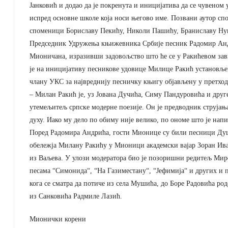
Јанковић и додао да је покренута и иницијатива да се чувено
испред основне школе која носи његово име. Позвани аутор сп
споменици Бориславу Пекићу, Николи Пашићу, Браниславу Ну
Председник Удружења књижевника Србије песник Радомир Ан
Мионичана, изразивши задовољство што ће се у Ракићевом зави
је на иницијативу песникове удовице Милице Ракић установљена
члану УКС за највреднију песничку књигу објављену у претход
– Милан Ракић је, уз Јована Дучића, Симу Пандуровића и друг
утемељитељ српске модерне поезије. Он је предводник струјањ
духу. Иако му дело по обиму није велико, по ономе што је напи
Поред Радомира Андрића, гости Мионице су били песници Душ
обележја Милану Ракићу у Мионици академски вајар Зоран Ива
из Ваљева. У улози модератора био је позоришни редитељ Миро
песама “Симонида“, “На Газиместану“, “Јефимија“ и других и
кога се сматра да потиче из села Мушића, до Боре Радовића р
из Санковића Радмиле Лазић.
Мионички корени