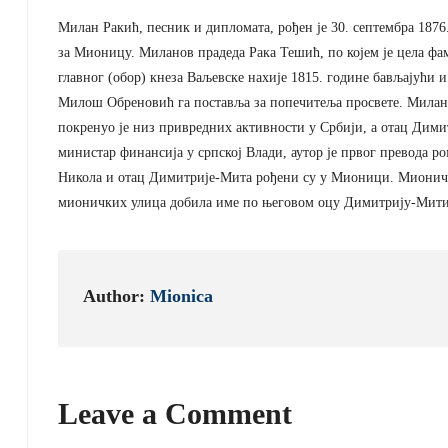
Милан Ракић, песник и дипломата, рођен је 30. септембра 1876.
за Мионицу. Миланов прадеда Рака Тешић, по којем је цела фа
главног (обор) кнеза Ваљевске нахије 1815. године бављајући 
Милош Обреновић га поставља за попечитеља просвете. Миланов
покренуо је низ привредних активности у Србији, а отац Дим
министар финансија у српској Влади, аутор је првог превода р
Никола и отац Димитрије-Мита рођени су у Мионици. Мионичка
мионичких улица добила име по његовом оцу Димитрију-Мити
Author:
Mionica
Leave a Comment