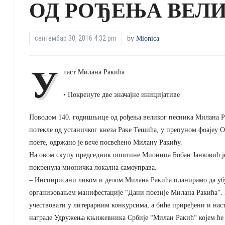
ОД РОЂЕЊА ВЕЛ
септембар 30, 2016 4:32 pm
by
Mionica
У
част Милана Ракића
• Покренуте две значајне иницијативе
Поводом 140. годишњице од рођења великог песника Милана Ра
потекле од устаничког кнеза Раке Тешића, у препуном фоајеу 
поете, одржано je вече посвећено Милану Ракићу.
На овом скупу председник општине Мионица Бобан Јанковић је 
покренула мионичка локална самоуправа.
– Инспирисани ликом и делом Милана Ракића планирамо да убу
организовањем манифестације “Дани поезије Милана Ракића“. 
учествовати у литерарним конкурсима, а биће приређени и на
награде Удружења књижевника Србије “Милан Ракић“ којем ће