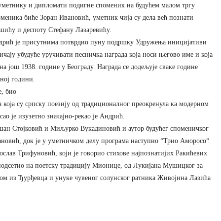
м уметнику и дипломати подигне споменик на будућем малом тргу
оменика биће Зоран Ивановић, уметник чија су дела већ познати
шићу и деспоту Стефану Лазаревићу.
дрић је присутнима потврдио пуну подршку Удружења иницијативи
чају убудуће уручивати песничка награда која носи његово име и која
 још 1938. године у Београду. Награда се додељује сваке године
ној години.
е, био
а која су српску поезију од традиционалног преокренула ка модерном
сао је изузетно значајно-рекао је Андрић.
ан Стојковић и Миљурко Вукадиновић и аутор будућег споменичког
новић, док је у уметничком делу програма наступио “Трио Аморосо“
слав Трифуновић, који је говорио стихове најпознатијих Ракићевих
 подсетио на поетску традицију Мионице, од Лукијана Мушицког за
одом из Ђурђевца и унуке чувеног солунског ратника Живојина Лазића