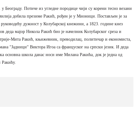
 у Београду. Потиче из угледне породице чији су корени тесно везани
милија добила презиме Ракић, рођен је у Мионици. Постављен је за
и руководећу дужност у Колубарској кнежини, а 1823. године кнез
 деда мајор Никола Ракић био је начелник Колубарског среза и
итрије-Мита Ракић, књижевник, преводилац, политичар и економиста,
омана “Јадници“ Виктора Игоа са француског на српски језик. И деда
 основна школа данас носи име Милана Ракића, док је једна од
 Ракићу.