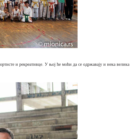
портисте и рекреативце. У њој ће моћи да се одржавају и нека велика