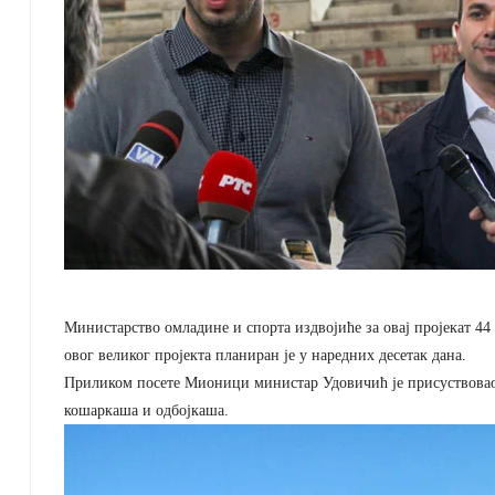
Министарство омладине и спорта издвојиће за овај пројекат 44
овог великог пројекта планиран је у наредних десетак дана.
Приликом посете Мионици министар Удовичић је присуствовао 
кошаркаша и одбојкаша.