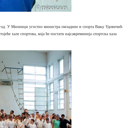
 год. У Мионици угостио министра омладине и спорта Вању Удовичић
јеће хале спортова, која ће постати најсавреминија спортска хала