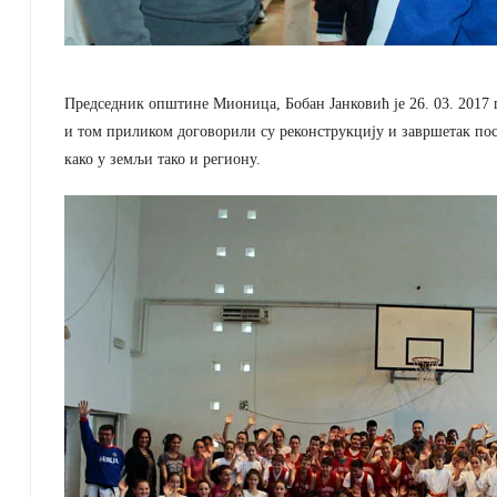
Председник општине Мионица, Бобан Јанковић је 26. 03. 2017
и том приликом договорили су реконструкцију и завршетак посто
како у земљи тако и региону.