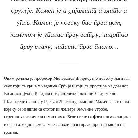
оружје. Камен је и дијамант и злато и
угаљ. Камен је човеку био први дом,
каменом је упалио прву ватру, нацртао
прву слику, написао прво писмо…
Овим речима је професор Миловановић присутне повео у магичан
свет који се крије у недрима Србије и који се простире од древног
Виминацијума, Ђердапа и тајанствене планине Злот, све до
Шалитрене пећине у Горњем Лајковцу, планине Маљен са стенама
које су се издигле са стотог километра Земљине утробе,
струганичког камена и мионичке Беле стене са фосилним остацима
из слатководног језера које се овде простирало пре три милиона
година.