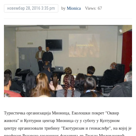
новембар 28, 2016 3:35 pm
by
Mionica
Views: 67
Туристичка организација Мионица, Еколошки покрет “Оквир
живота“ и Културни центар Мионица су у суботу у Културном
центру организовали трибину “Екотуризам и геонаслеђе“, на којој је
професор Рударско геолошког факултета др Драган Миловановић