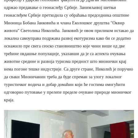
одржао предавање о геонаслеђу Србије. Занимљивој шетњи
геонаслеђем Србије претходила су обраћања председника општине
Мионица Бобана Јанковића и члана Еколошког друштва “Оквир
живота“ Светолика Николића. Јанковић је овом приликом истакао да
локална самоуправа подржава развој екотуризма како би се додатно
оснажило пре свега сеоско становништво које чини више од две
трећине овдашње популације, указавши да је са аспекта очувања
животне средине и развоја туризма предност што мионички крај
нема погоне тешке индустрије. Са друге стране, Николић је поручио
да сваки Мионичанин треба да буде спреман за улогу локалног
туристичког водича и добар домаћин који ће гостима омогућити
одговорно путовање у прелепе пределе очуване природе мионичког
краја.