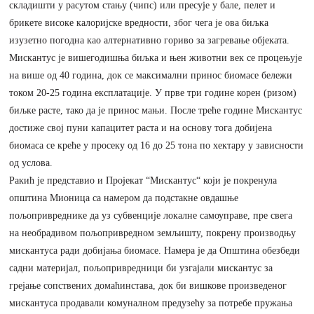
складишти у расутом стању (чипс) или пресује у бале, пелет и
брикете високе калоријске вредности, због чега је ова биљка
изузетно погодна као алтернативно гориво за загревање објеката.
Мискантус је вишегодишња биљка и њен животни век се процењује
на више од 40 година, док се максимални принос биомасе бележи
током 20-25 година експлатације. У прве три године корен (ризом)
биљке расте, тако да је принос мањи. После треће године Мискантус
достиже свој пуни капацитет раста и на основу тога добијена
биомаса се креће у просеку од 16 до 25 тона по хектару у зависности
од услова.
Ракић је представио и Пројекат “Мискантус“ који је покренула
општина Мионица са намером да подстакне овдашње
пољопривреднике да уз субвенције локалне самоуправе, пре свега
на необрадивом пољопривредном земљишту, покрену производњу
мискантуса ради добијања биомасе. Намера је да Општина обезбеди
садни материјал, пољопривредници би узгајали мискантус за
грејање сопствених домаћинстава, док би вишкове произведеног
мискантуса продавали комуналном предузећу за потребе пружања