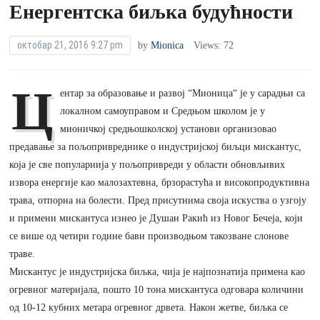
Енергентска биљка будућности
октобар 21, 2016 9:27 pm
by
Mionica
Views: 72
Ц
ентар за образовање и развој “Мионица“ је у сарадњи са
локалном самоуправом и Средњом школом је у
мионичкој средњошколској установи организовао
предавање за пољопривреднике о индустријској биљци мискантус,
која је све популарнија у пољопривреди у области обновљивих
извора енергије као малозахтевна, брзорастућа и високопродуктивна
трава, отпорна на болести. Пред присутнима своја искуства о узгоју
и примени мискантуса изнео је Душан Ракић из Новог Бечеја, који
се више од четири године бави производњом такозване слонове
траве.
Мискантус је индустријска биљка, чија је најпознатија примена као
огревног материјала, пошто 10 тона мискантуса одговара количини
од 10-12 кубних метара огревног дрвета. Након жетве, биљка се