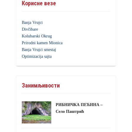
Корисне везе
Banja Vrujci
Divčibare
Kolubarski Okrug
Prirodni kamen Mionica
Banja Vrujci smestaj
Optimizacija sajta
Занимљивости
РИБНИЧКА ПЕЋИНА –
Село Паштрић