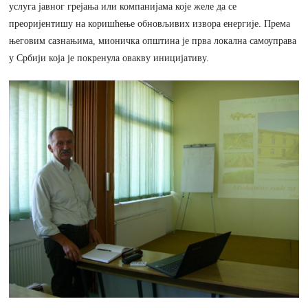
услуга јавног грејања или компанијама које желе да се
преоријентишу на коришћење обновљивих извора енергије. Према
његовим сазнањима, мионичка општина је прва локална самоуправа
у Србији која је покренула овакву иницијативу.