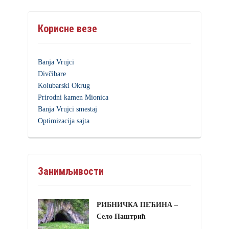
Корисне везе
Banja Vrujci
Divčibare
Kolubarski Okrug
Prirodni kamen Mionica
Banja Vrujci smestaj
Optimizacija sajta
Занимљивости
РИБНИЧКА ПЕЋИНА –
Село Паштрић