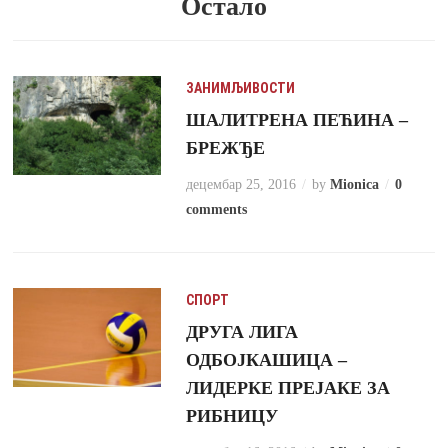
Остало
10 ГОДИНА AGO
НАЈМЛАЂИ ФУДБАЛЕРИ РИБНИЦЕ УЧЕСНИЦИ
ДЕЧИЈЕ ЛИГЕ „ОСЕЧИНА 2016“
10 ГОДИНА AGO
ЗАНИМЉИВОСТИ
„МЛЕКАРА КАЧАРЕВИЋ“ НА САЈМУ ЕТНО ХРАНЕ И
ШАЛИТРЕНА ПЕЋИНА –
ПИЋА
БРЕЖЂЕ
10 ГОДИНА AGO
ДРУГА ЛИГА ОДБОЈКАШИЦА – ПОРАЗ У ШАПЦУ
децембар 25, 2016
by
Mionica
0
10 ГОДИНА AGO
comments
ТРИБИНА „ЕКОТУРИЗАМ И ГЕОНАСЛЕЂЕ“
10 ГОДИНА AGO
ДРУГА ЛИГА ОДБОЈКАШИЦА – ПОРАЗ РИБНИЦЕ У
ВАЉЕВУ
СПОРТ
10 ГОДИНА AGO
ДРУГА ЛИГА
ФИМА ИЗЛАГАЛА НА САЈМУ У ПУЛИ
ОДБОЈКАШИЦА –
10 ГОДИНА AGO
ЛИДЕРКЕ ПРЕЈАКЕ ЗА
ПЕТЛИЋИ РИБНИЦЕ ГОСТИ ЦРВЕНЕ ЗВЕЗДЕ
РИБНИЦУ
10 ГОДИНА AGO
РЕНОВИРАЊЕ САЛЕ КУЛТУРНОГ ЦЕНТРА