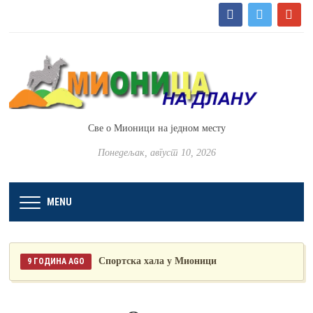
facebook
twitter
google
Све о Мионици на једном месту
Понедељак, август 10, 2026
MENU
Спортска хала у Мионици
9 ГОДИНА AGO
10 ГОДИНА AGO
ДРУГА ЛИГА ОДБОЈКАШИЦА – ЛИДЕРКЕ ПРЕЈАКЕ
ЗА РИБНИЦУ